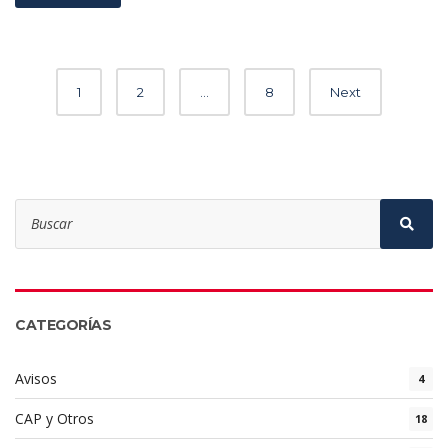
P
1
2
…
8
Next
o
s
t
S
s
e
S
a
e
n
r
a
c
r
a
h
c
f
h
v
o
CATEGORÍAS
r
i
:
Avisos
4
g
CAP y Otros
18
a