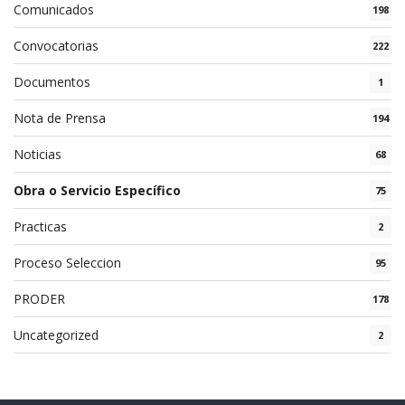
Comunicados
198
t
i
Convocatorias
222
o
Documentos
1
n
Nota de Prensa
194
Noticias
68
Obra o Servicio Específico
75
Practicas
2
Proceso Seleccion
95
PRODER
178
Uncategorized
2