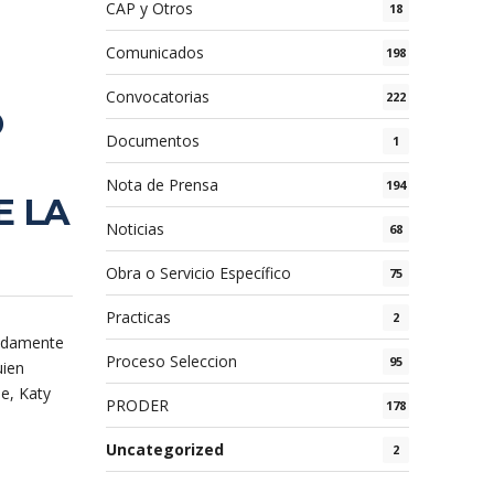
CAP y Otros
18
Comunicados
198
Convocatorias
222
O
Documentos
1
Nota de Prensa
194
E LA
Noticias
68
Obra o Servicio Específico
75
Practicas
2
madamente
Proceso Seleccion
95
uien
ue, Katy
PRODER
178
Uncategorized
2