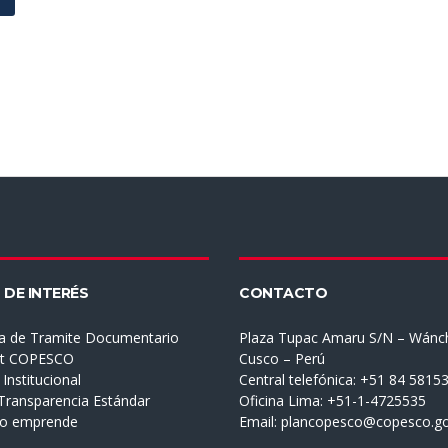
 DE INTERÉS
CONTACTO
a de Tramite Documentario
Plaza Tupac Amaru S/N – Wánc
et COPESCO
Cusco – Perú
Institucional
Central telefónica: +51 84 5815
 Transparencia Estándar
Oficina Lima: +51-1-4725535
mo emprende
Email:
plancopesco@copesco.go