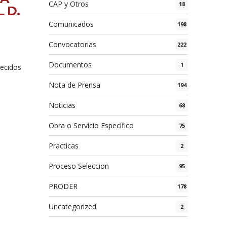
CAP y Otros
18
 D.
Comunicados
198
Convocatorias
222
Documentos
1
lecidos
Nota de Prensa
194
Noticias
68
Obra o Servicio Específico
75
Practicas
2
Proceso Seleccion
95
PRODER
178
Uncategorized
2