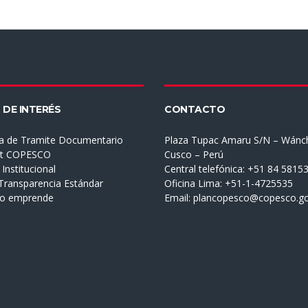
 DE INTERÉS
CONTACTO
a de Tramite Documentario
Plaza Tupac Amaru S/N – Wánc
et COPESCO
Cusco – Perú
Institucional
Central telefónica: +51 84 5815
 Transparencia Estándar
Oficina Lima: +51-1-4725535
mo emprende
Email:
plancopesco@copesco.go