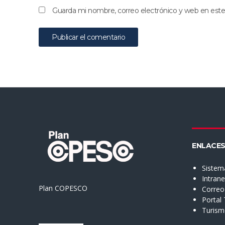
Guarda mi nombre, correo electrónico y web en est
ENLACES
Sistem
Intran
Plan COPESCO
Correo 
Portal
Turis