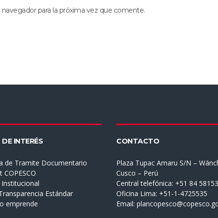
e navegador para la próxima vez que comente.
 DE INTERÉS
CONTACTO
a de Tramite Documentario
Plaza Tupac Amaru S/N – Wánc
et COPESCO
Cusco – Perú
Institucional
Central telefónica: +51 84 5815
 Transparencia Estándar
Oficina Lima: +51-1-4725535
mo emprende
Email:
plancopesco@copesco.go