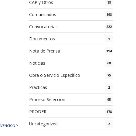
CAP y Otros
18
Comunicados
198
Convocatorias
222
Documentos
1
Nota de Prensa
194
Noticias
68
Obra o Servicio Específico
75
Practicas
2
Proceso Seleccion
95
PRODER
178
Uncategorized
2
REVENCION Y