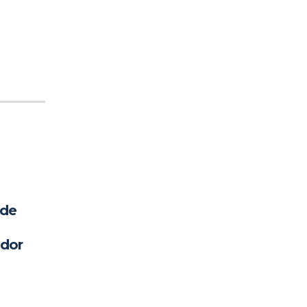
 de
ador