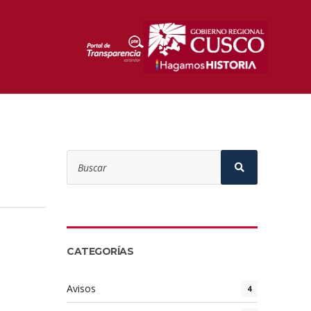
Search
for:
Search
CATEGORÍAS
Avisos
4