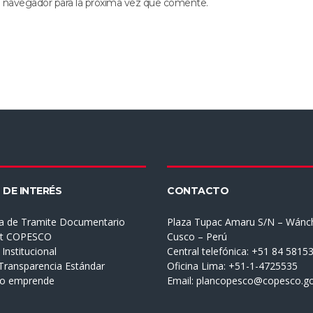
e navegador para la próxima vez que comente.
 DE INTERÉS
CONTACTO
a de Tramite Documentario
Plaza Tupac Amaru S/N – Wánc
et COPESCO
Cusco – Perú
Institucional
Central telefónica: +51 84 5815
 Transparencia Estándar
Oficina Lima: +51-1-4725535
mo emprende
Email:
plancopesco@copesco.go