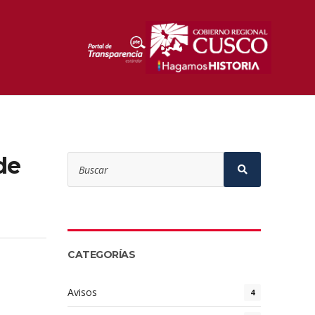
Search
de
for:
Search
CATEGORÍAS
Avisos
4