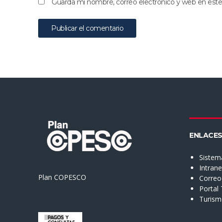
Guarda mi nombre, correo electrónico y web en est
ENLACES
Sistem
Intran
Plan COPESCO
Correo 
Portal
Turis