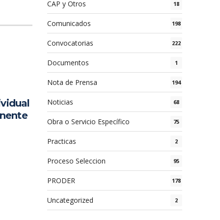
CAP y Otros
18
Comunicados
198
Convocatorias
222
Documentos
1
Nota de Prensa
194
ividual
Noticias
68
onente
Obra o Servicio Específico
75
Practicas
2
Proceso Seleccion
95
PRODER
178
Uncategorized
2