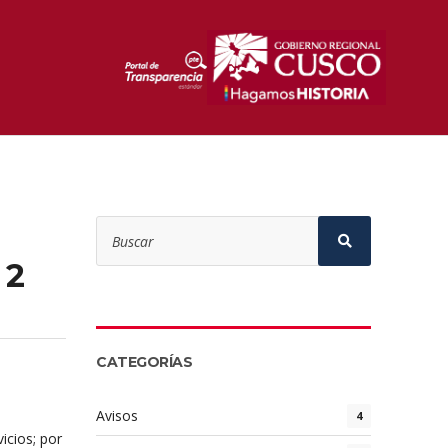
Search
for:
Search
 2
CATEGORÍAS
Avisos
4
icios; por