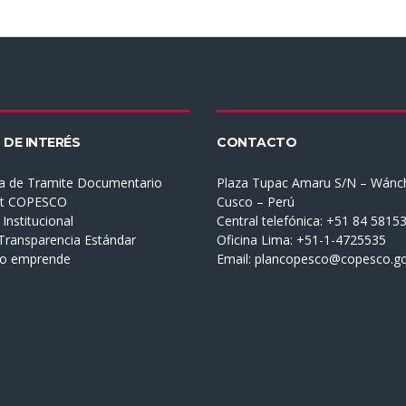
 DE INTERÉS
CONTACTO
a de Tramite Documentario
Plaza Tupac Amaru S/N – Wánc
et COPESCO
Cusco – Perú
Institucional
Central telefónica: +51 84 5815
 Transparencia Estándar
Oficina Lima: +51-1-4725535
mo emprende
Email:
plancopesco@copesco.go