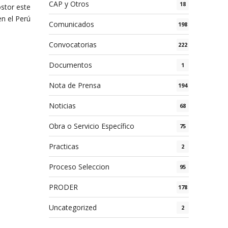
CAP y Otros
18
ostor este
en el Perú
Comunicados
198
Convocatorias
222
Documentos
1
Nota de Prensa
194
Noticias
68
Obra o Servicio Específico
75
Practicas
2
Proceso Seleccion
95
PRODER
178
Uncategorized
2